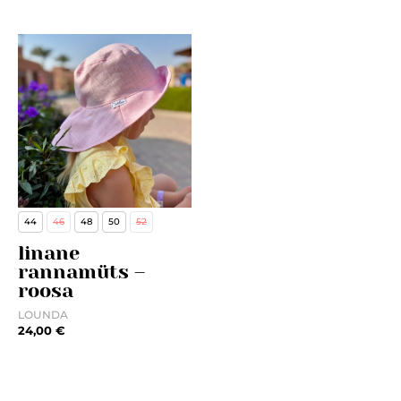
44
46
48
50
52
linane
rannamüts –
roosa
LOUNDA
24,00
€