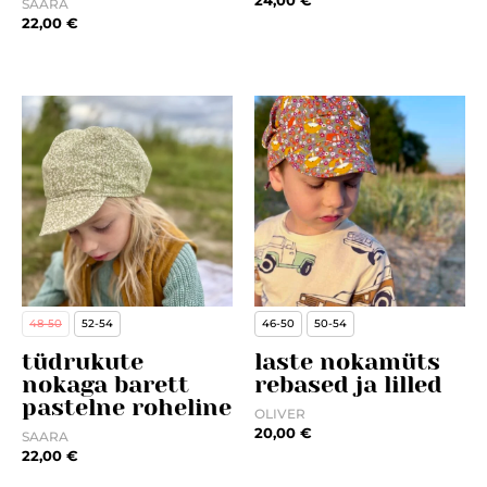
24,00
€
SAARA
22,00
€
48-50
52-54
46-50
50-54
tüdrukute
laste nokamüts
nokaga barett
rebased ja lilled
pastelne roheline
OLIVER
20,00
€
SAARA
22,00
€