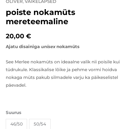
OLIVER
,
VÄIKELAPSED
poiste
poiste nokamüts
nokamüts
mereteemaline
mereteemaline
kogus
20,00
€
Ajatu disainiga
unisex
nokamüts
See Merlee nokamüts on ideaalne valik nii poisile kui
tüdrukule. Klassikalise lõike ja pehme vormi hoidva
nokaga müts pakub silmadele varju ka päikeselistel
päevadel.
Suurus
46/50
50/54