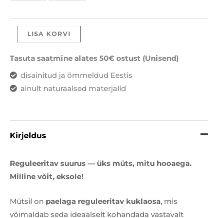
LISA KORVI
Tasuta saatmine alates 50€ ostust (Unisend)
disainitud ja õmmeldud Eestis
ainult naturaalsed materjalid
Kirjeldus
Reguleeritav suurus — üks müts, mitu hooaega.
Milline võit, eksole!
Mütsil on
paelaga reguleeritav kuklaosa
, mis
võimaldab seda ideaalselt kohandada vastavalt