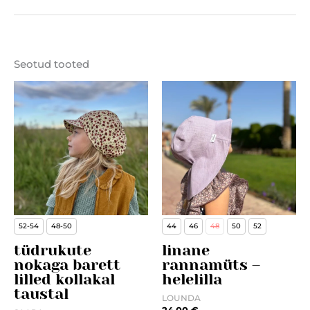
Suurus
46/50, 50/54
Seotud tooted
Materjal
100% puuvill
52-54
48-50
44
46
48
50
52
tüdrukute
linane
nokaga barett
rannamüts –
lilled kollakal
helelilla
taustal
LOUNDA