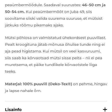
peaümbermõõdule. Saadaval suurustes:
46–50 cm ja
50–54 cm.
Kui peaümbermõõt on juba 49, siis
soovitame siiski valida suurema suuruse, et mütsist
jätkuks rõõmu pikemaks ajaks.
Mütsi põhiosa on valmistatud ühekordsest puuvillast.
Pealt kroogituna jätab mõnusa õhulise tunde ning ei
aja pead higistama. Kui mütsil on veel kasvuruumi,
siis saab ka kõrvaotsad mütsi sisse peita – nii ei pea
muretsema, et päike tundlikele kõrvaotstele liiga
teeks.
Materjal: 100% puuvill
(
Oeko-Tex®)
on pehme, hingav
ja lapse nahale õrn.
Lisainfo