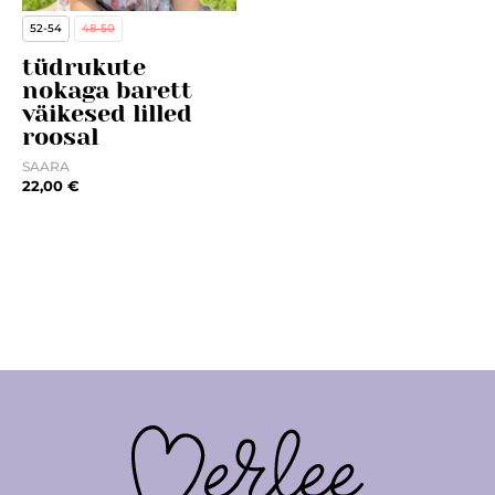
52-54
48-50
tüdrukute
nokaga barett
väikesed lilled
roosal
SAARA
22,00
€