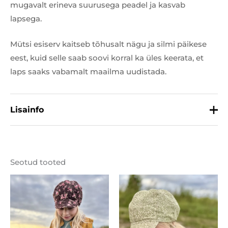
mugavalt erineva suurusega peadel ja kasvab
lapsega.
Mütsi esiserv kaitseb tõhusalt nägu ja silmi päikese
eest, kuid selle saab soovi korral ka üles keerata, et
laps saaks vabamalt maailma uudistada.
Lisainfo
Suurus
44, 46, 48
Seotud tooted
Materjal
100% puuvill