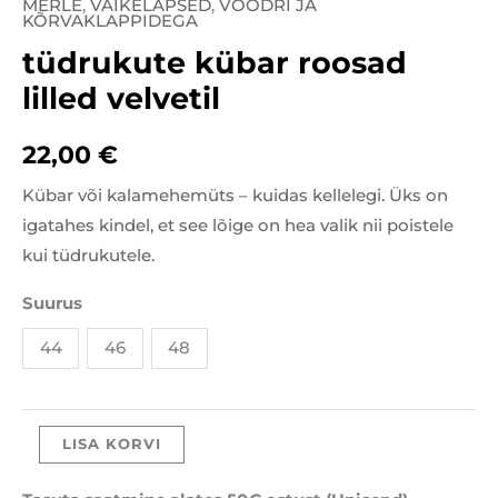
MERLE
,
VÄIKELAPSED
,
VOODRI JA
tüdrukute
KÕRVAKLAPPIDEGA
kübar
tüdrukute kübar roosad
roosad
lilled velvetil
lilled
velvetil
22,00
€
kogus
Kübar või kalamehemüts – kuidas kellelegi. Üks on
igatahes kindel, et see lõige on hea valik nii poistele
kui tüdrukutele.
Suurus
44
46
48
LISA KORVI