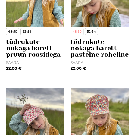
48-50
52-54
48-50
52-54
tüdrukute
tüdrukute
nokaga barett
nokaga barett
pruun roosidega
pastelne roheline
SAARA
SAARA
22,00
€
22,00
€