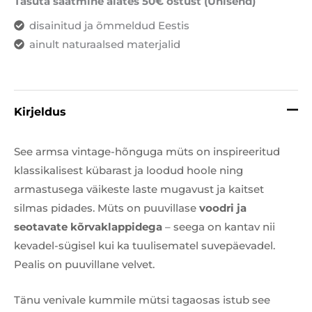
Tasuta saatmine alates 50€ ostust (Unisend)
disainitud ja õmmeldud Eestis
ainult naturaalsed materjalid
Kirjeldus
See armsa vintage-hõnguga müts on inspireeritud
klassikalisest kübarast ja loodud hoole ning
armastusega väikeste laste mugavust ja kaitset
silmas pidades. Müts on puuvillase
voodri ja
seotavate kõrvaklappidega
– seega on kantav nii
kevadel-sügisel kui ka tuulisematel suvepäevadel.
Pealis on puuvillane velvet.
Tänu venivale kummile mütsi tagaosas istub see