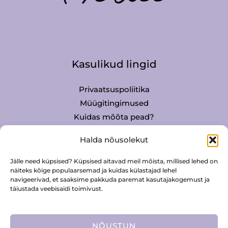
Kasulikud lingid
Privaatsuspoliitika
Müügitingimused
Kuidas mõõta pead?
Mütside hooldus
Halda nõusolekut
Jälle need küpsised? Küpsised aitavad meil mõista, millised lehed on
Kontakt
näiteks kõige populaarsemad ja kuidas külastajad lehel
navigeerivad, et saaksime pakkuda paremat kasutajakogemust ja
täiustada veebisaidi toimivust.
Merlee Digital OÜ
info@merlee.eu
56 677 832
NÕUSTUN