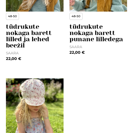
48-50
48-50
tüdrukute
tüdrukute
nokaga barett
nokaga barett
lilled ja lehed
punane lilledega
beežil
SAARA
22,00
€
SAARA
22,00
€