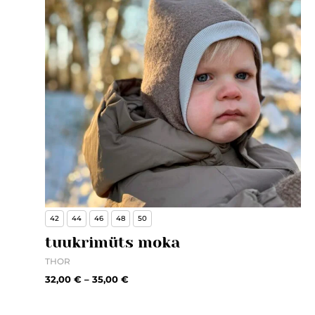
42
44
46
48
50
tuukrimüts moka
THOR
32,00
€
–
35,00
€