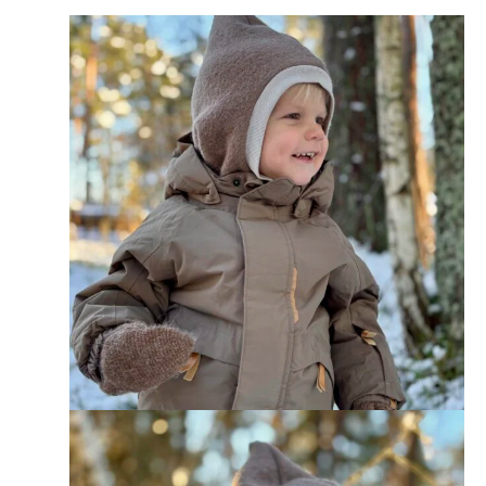
Hinnavahemik:
32,00 €
kuni
35,00 €