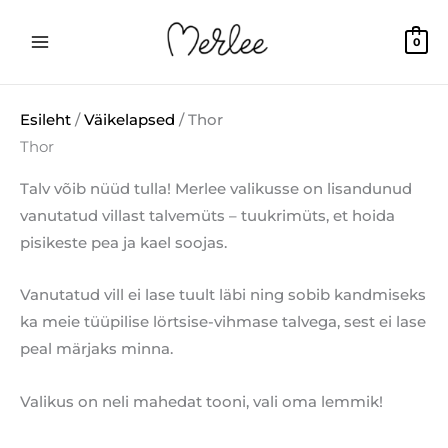
Skip
to
0
content
Esileht
/
Väikelapsed
/ Thor
Thor
Talv võib nüüd tulla! Merlee valikusse on lisandunud
vanutatud villast talvemüts – tuukrimüts, et hoida
pisikeste pea ja kael soojas.
Vanutatud vill ei lase tuult läbi ning sobib kandmiseks
ka meie tüüpilise lörtsise-vihmase talvega, sest ei lase
peal märjaks minna.
Valikus on neli mahedat tooni, vali oma lemmik!