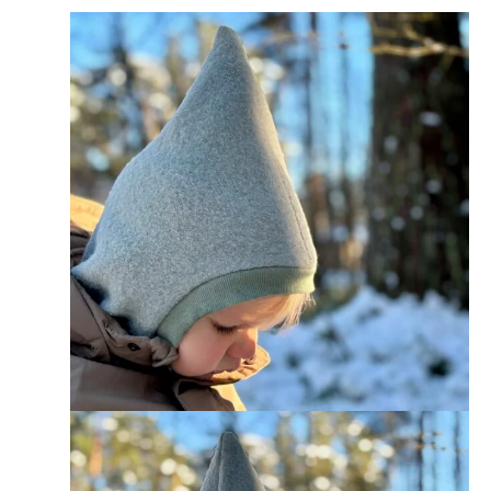
Hinnavahemik:
32,00 €
kuni
35,00 €