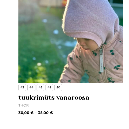
42
44
46
48
50
tuukrimüts vanaroosa
THOR
30,00
€
–
35,00
€