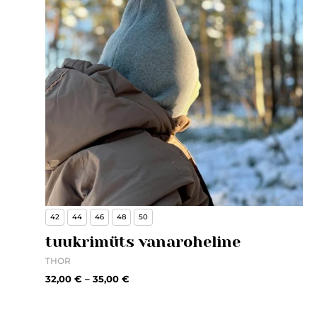
42
44
46
48
50
tuukrimüts vanaroheline
THOR
32,00
€
–
35,00
€