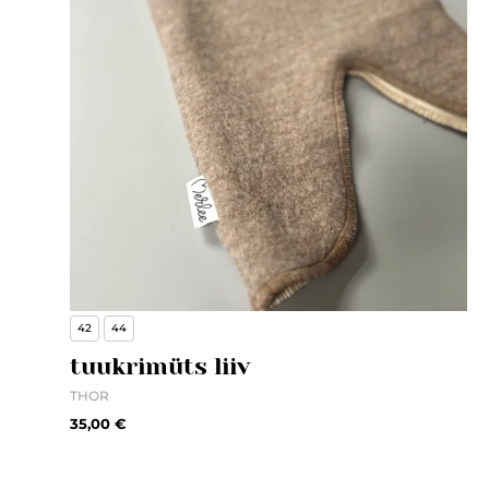
42
44
tuukrimüts liiv
THOR
35,00
€