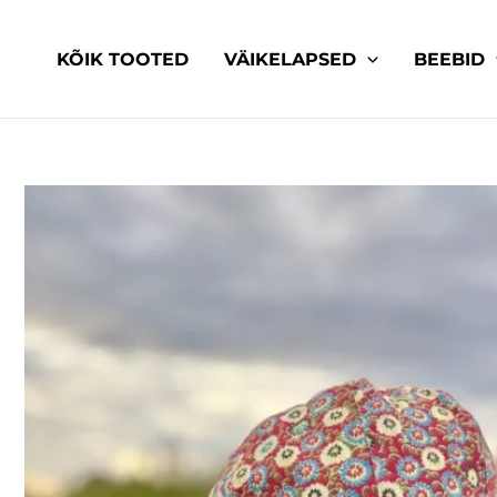
Skip
to
KÕIK TOOTED
VÄIKELAPSED
BEEBID
content