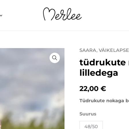
SAARA
,
VÄIKELAPS
tüdrukute
tüdrukute
nokaga
barett
lilledega
Punane
lilledega
22,00
€
kogus
Tüdrukute nokaga ba
Suurus
48/50