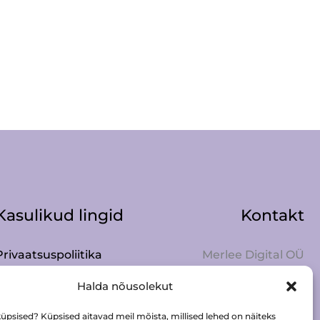
Kasulikud lingid
Kontakt
Privaatsuspoliitika
Merlee Digital OÜ
Müügitingimused
info@merlee.eu
Halda nõusolekut
Kuidas mõõta pead?
56 677 832
Mütside hooldus
küpsised? Küpsised aitavad meil mõista, millised lehed on näiteks