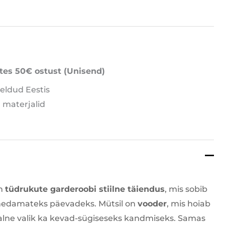
tes 50€ ostust (Unisend)
eldud Eestis
 materjalid
n
tüdrukute garderoobi stiilne täiendus
, mis sobib
jahedamateks päevadeks. Mütsil on
vooder
, mis hoiab
aalne valik ka kevad-sügiseseks kandmiseks. Samas