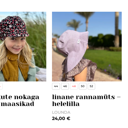
48/50, 52/54
4
44
46
48
50
52
kute nokaga
linane rannamüts –
 maasikad
helelilla
LOUNDA
24,00
€