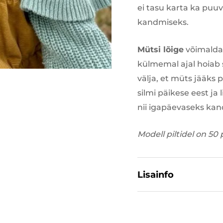
ei tasu karta ka puuvi
kandmiseks.
Mütsi lõige
võimalda
külmemal ajal hoiab 
välja, et müts jääks
silmi päikese eest ja
nii igapäevaseks kan
Modell piltidel on 
Lisainfo
Materjal