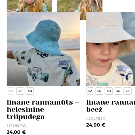
Seotud tooted
44
46
48
52
50
48
46
44
linane rannamüts –
linane ranna
helesinine
beež
triipudega
LOUNDA
24,00
€
LOUNDA
24,00
€