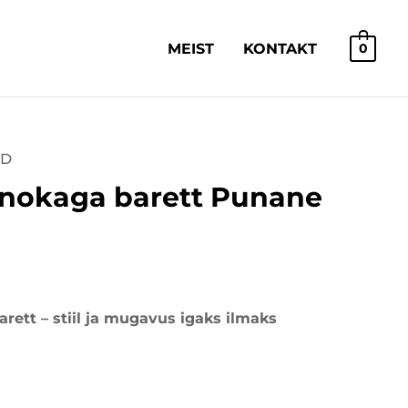
MEIST
KONTAKT
0
ED
 nokaga barett Punane
rett – stiil ja mugavus igaks ilmaks