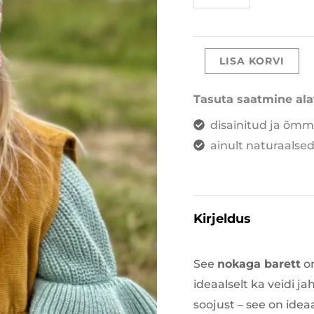
LISA KORVI
Tasuta saatmine ala
disainitud ja õmm
ainult naturaalsed
Kirjeldus
See
noka
ga barett
o
ideaalselt ka veidi 
soojust – see on ide