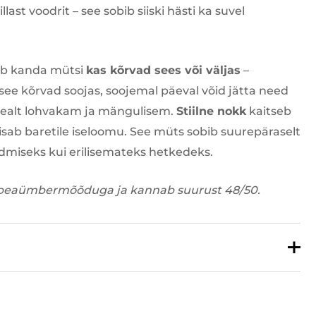
llast voodrit – see sobib siiski hästi ka suvel
b kanda mütsi
kas kõrvad sees või väljas
–
see kõrvad soojas, soojemal päeval võid jätta need
 pealt lohvakam ja mängulisem.
Stiilne nokk
kaitseb
 lisab baretile iseloomu. See müts sobib suurepäraselt
dmiseks kui erilisemateks hetkedeks.
50 peaümbermõõduga ja kannab suurust 48/50.
100% puuvill