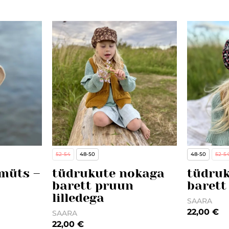
Suurus
52-54
48-50
48-50
52-5
müts –
tüdrukute nokaga
tüdru
barett pruun
barett
lilledega
SAARA
22,00
€
SAARA
22,00
€