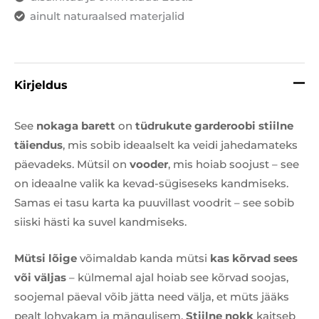
ainult naturaalsed materjalid
Kirjeldus
See
noka
ga barett
on
tüdrukute garderoobi stiilne
täiendus
, mis sobib ideaalselt ka veidi jahedamateks
päevadeks. Mütsil on
vooder
, mis hoiab soojust – see
on ideaalne valik ka kevad-sügiseseks kandmiseks.
Samas ei tasu karta ka puuvillast voodrit – see sobib
siiski hästi ka suvel kandmiseks.
Mütsi lõige
võimaldab kanda mütsi
kas kõrvad sees
või väljas
– külmemal ajal hoiab see kõrvad soojas,
soojemal päeval võib jätta need välja, et müts jääks
pealt lohvakam ja mängulisem.
Stiilne nokk
kaitseb