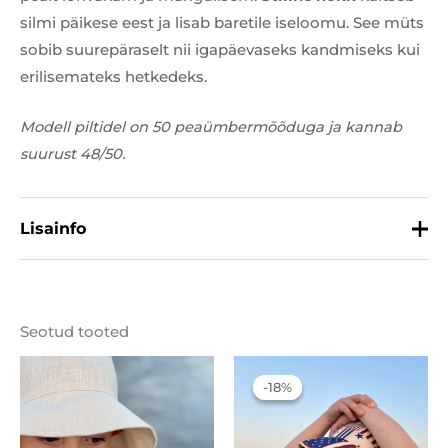
silmi päikese eest ja lisab baretile iseloomu. See müts
sobib suurepäraselt nii igapäevaseks kandmiseks kui
erilisemateks hetkedeks.
Modell piltidel on 50 peaümbermõõduga ja kannab
suurust 48/50.
Lisainfo
Materjal
100% puuvill
Seotud tooted
Suurus
48/50, 52/54
Algne
Praegune
hind
hind
oli:
on:
-18%
-18%
22,00 €.
18,00 €.