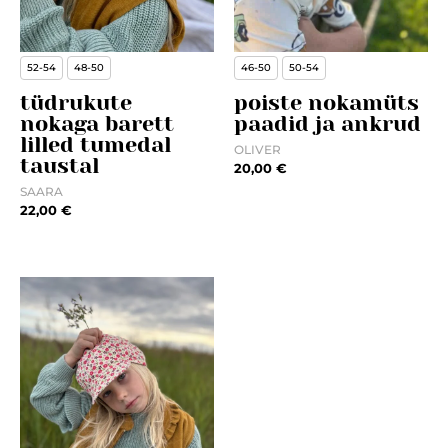
52-54
48-50
46-50
50-54
tüdrukute
poiste nokamüts
nokaga barett
paadid ja ankrud
lilled tumedal
OLIVER
taustal
20,00
€
SAARA
22,00
€