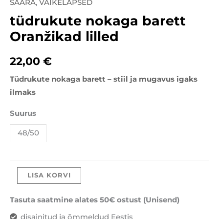
SAARA
,
VÄIKELAPSED
tüdrukute
tüdrukute nokaga barett
nokaga
barett
Oranžikad lilled
Oranžikad
lilled
22,00
€
kogus
Tüdrukute nokaga barett – stiil ja mugavus igaks
ilmaks
Suurus
48/50
LISA KORVI
Tasuta saatmine alates 50€ ostust (Unisend)
disainitud ja õmmeldud Eestis