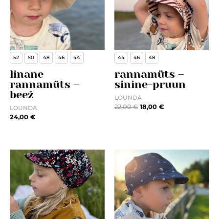
52
50
48
46
44
44
46
48
linane
rannamüts –
rannamüts –
sinine-pruun
beež
LOUNDA
22,00
€
18,00
€
LOUNDA
24,00
€