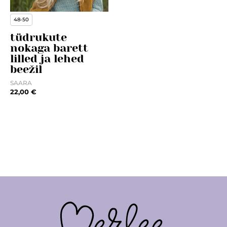
48-50
tüdrukute
nokaga barett
lilled ja lehed
beežil
SAARA
22,00
€