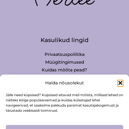
Kasulikud lingid
Privaatsuspoliitika
Müügitingimused
Kuidas mõõta pead?
Mütside hooldus
Halda nõusolekut
Jälle need küpsised? Küpsised aitavad meil mõista, millised lehed on
Kontakt
näiteks kõige populaarsemad ja kuidas külastajad lehel
navigeerivad, et saaksime pakkuda paremat kasutajakogemust ja
täiustada veebisaidi toimivust.
Merlee Digital OÜ
info@merlee.eu
56 677 832