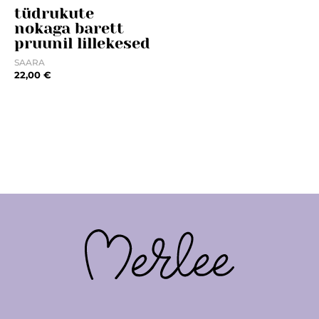
tüdrukute
nokaga barett
pruunil lillekesed
SAARA
22,00
€