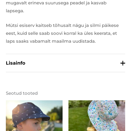
mugavalt erineva suurusega peadel ja kasvab
lapsega.
Mütsi esiserv kaitseb tõhusalt nägu ja silmi päikese
eest, kuid selle saab soovi korral ka üles keerata, et
laps saaks vabamalt maailma uudistada.
Lisainfo
Suurus
44, 46, 48
Seotud tooted
Materjal
100% puuvill