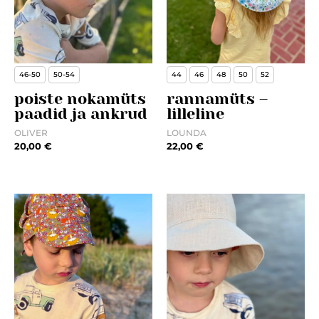
46-50
50-54
44
46
48
50
52
poiste nokamüts
rannamüts –
paadid ja ankrud
lilleline
OLIVER
LOUNDA
20,00
€
22,00
€