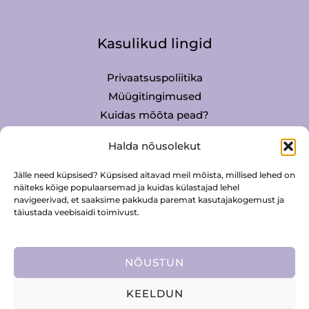
Kasulikud lingid
Privaatsuspoliitika
Müügitingimused
Kuidas mõõta pead?
Mütside hooldus
Halda nõusolekut
Jälle need küpsised? Küpsised aitavad meil mõista, millised lehed on
Kontakt
näiteks kõige populaarsemad ja kuidas külastajad lehel
navigeerivad, et saaksime pakkuda paremat kasutajakogemust ja
täiustada veebisaidi toimivust.
Merlee Digital OÜ
info@merlee.eu
56 677 832
NÕUSTUN
KEELDUN
Copyright © 2026 Merlee Digital OÜ | Made by
digiH