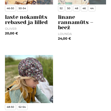
46-50
50-54
52
50
48
46
44
laste nokamüts
linane
rebased ja lilled
rannamüts –
beež
OLIVER
20,00
€
LOUNDA
24,00
€
48-50
52-54