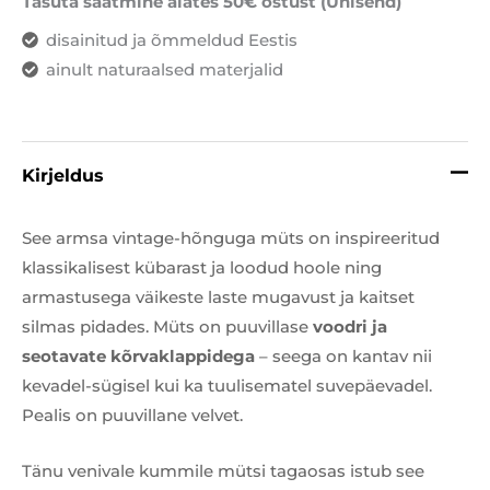
Tasuta saatmine alates 50€ ostust (Unisend)
disainitud ja õmmeldud Eestis
ainult naturaalsed materjalid
Kirjeldus
See armsa vintage-hõnguga müts on inspireeritud
klassikalisest kübarast ja loodud hoole ning
armastusega väikeste laste mugavust ja kaitset
silmas pidades. Müts on puuvillase
voodri ja
seotavate kõrvaklappidega
– seega on kantav nii
kevadel-sügisel kui ka tuulisematel suvepäevadel.
Pealis on puuvillane velvet.
Tänu venivale kummile mütsi tagaosas istub see