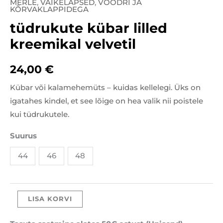
MERLE
,
VÄIKELAPSED
,
VOODRI JA
tüdrukute
KÕRVAKLAPPIDEGA
kübar
tüdrukute kübar lilled
lilled
kreemikal velvetil
kreemikal
velvetil
24,00
€
kogus
Kübar või kalamehemüts – kuidas kellelegi. Üks on
igatahes kindel, et see lõige on hea valik nii poistele
kui tüdrukutele.
Suurus
44
46
48
LISA KORVI