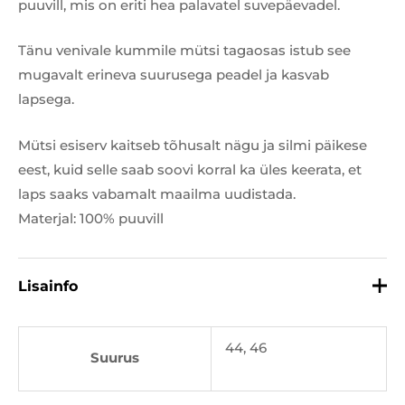
puuvill, mis on eriti hea palavatel suvepäevadel.
Tänu venivale kummile mütsi tagaosas istub see
mugavalt erineva suurusega peadel ja kasvab
lapsega.
Mütsi esiserv kaitseb tõhusalt nägu ja silmi päikese
eest, kuid selle saab soovi korral ka üles keerata, et
laps saaks vabamalt maailma uudistada.
Materjal: 100% puuvill
Lisainfo
44, 46
Suurus