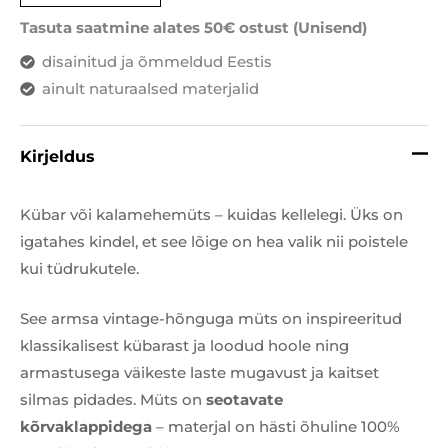
Tasuta saatmine alates 50€ ostust (Unisend)
disainitud ja õmmeldud Eestis
ainult naturaalsed materjalid
Kirjeldus
Kübar või kalamehemüts – kuidas kellelegi. Üks on
igatahes kindel, et see lõige on hea valik nii poistele
kui tüdrukutele.
See armsa vintage-hõnguga müts on inspireeritud
klassikalisest kübarast ja loodud hoole ning
armastusega väikeste laste mugavust ja kaitset
silmas pidades. Müts on
seotavate
kõrvaklappidega
– materjal on hästi õhuline 100%