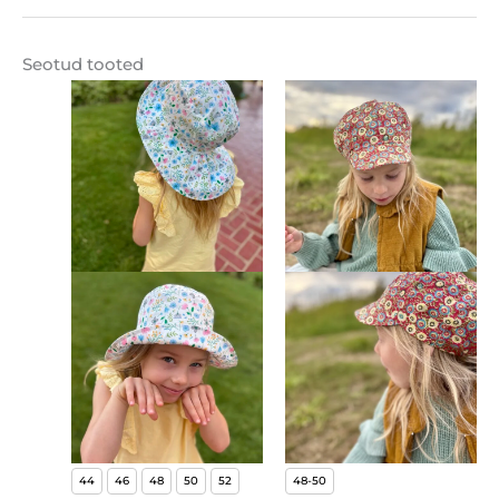
Seotud tooted
44
46
48
50
52
48-50