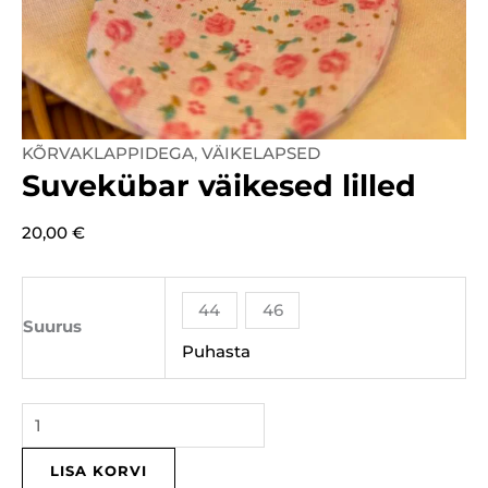
Suvekübar
KÕRVAKLAPPIDEGA
,
VÄIKELAPSED
Suvekübar väikesed lilled
väikesed
lilled
20,00
€
kogus
44
46
Suurus
Puhasta
LISA KORVI