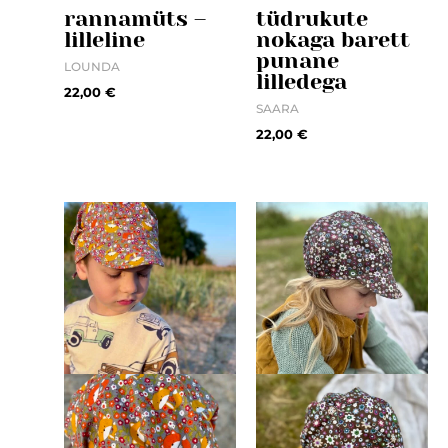
rannamüts –
tüdrukute
lilleline
nokaga barett
punane
LOUNDA
lilledega
22,00
€
SAARA
22,00
€