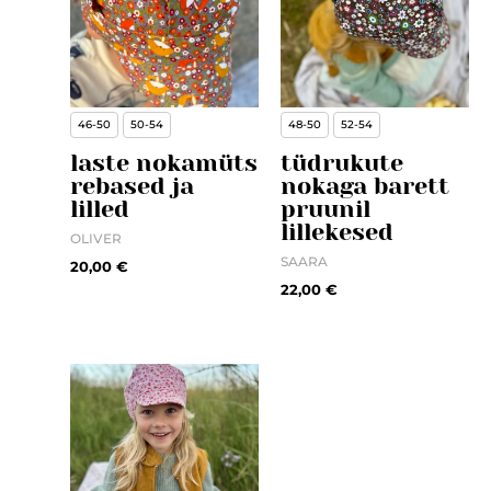
46-50
50-54
48-50
52-54
laste nokamüts
tüdrukute
rebased ja
nokaga barett
lilled
pruunil
lillekesed
OLIVER
SAARA
20,00
€
22,00
€