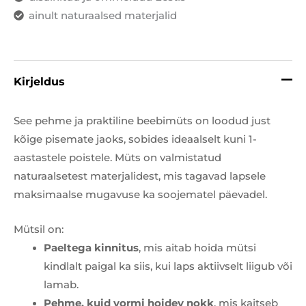
ainult naturaalsed materjalid
Kirjeldus
See pehme ja praktiline beebimüts on loodud just
kõige pisemate jaoks, sobides ideaalselt kuni 1-
aastastele poistele. Müts on valmistatud
naturaalsetest materjalidest, mis tagavad lapsele
maksimaalse mugavuse ka soojematel päevadel.
Mütsil on:
Paeltega kinnitus
, mis aitab hoida mütsi
kindlalt paigal ka siis, kui laps aktiivselt liigub või
lamab.
Pehme, kuid vormi hoidev nokk
, mis kaitseb