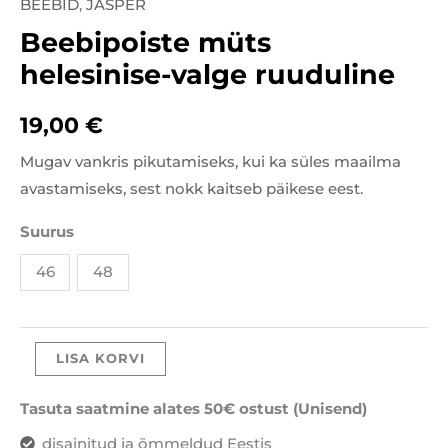
BEEBID
,
JASPER
Beebipoiste
Beebipoiste müts
müts
helesinise-
helesinise-valge ruuduline
valge
ruuduline
19,00
€
kogus
Mugav vankris pikutamiseks, kui ka süles maailma
avastamiseks, sest nokk kaitseb päikese eest.
Suurus
46
48
LISA KORVI
Tasuta saatmine alates 50€ ostust (Unisend)
disainitud ja õmmeldud Eestis