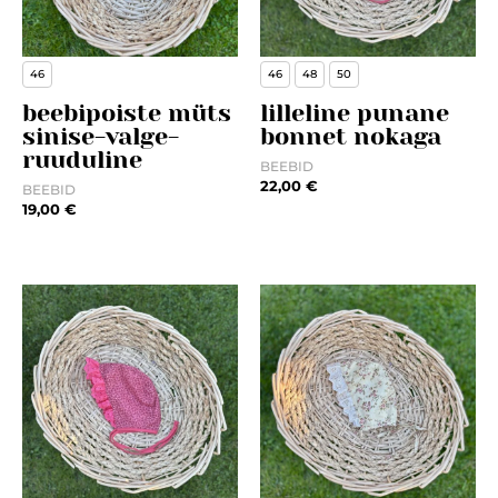
46
46
48
50
beebipoiste müts
lilleline punane
sinise-valge-
bonnet nokaga
ruuduline
BEEBID
22,00
€
BEEBID
19,00
€