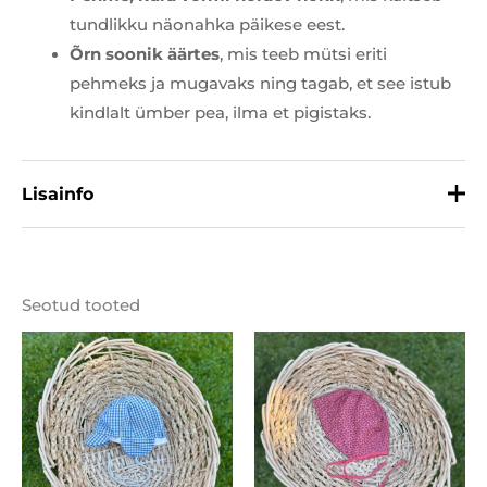
tundlikku näonahka päikese eest.
Õrn soonik äärtes
, mis teeb mütsi eriti
pehmeks ja mugavaks ning tagab, et see istub
kindlalt ümber pea, ilma et pigistaks.
Lisainfo
Materjal
100% puuvill
Seotud tooted
Suurus
46, 48