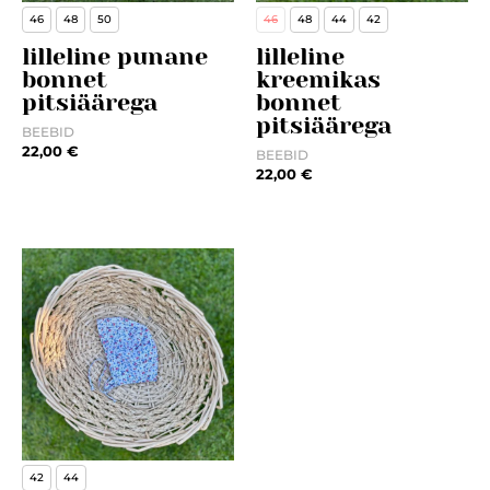
46
48
50
46
48
44
42
lilleline punane
lilleline
bonnet
kreemikas
pitsiäärega
bonnet
pitsiäärega
BEEBID
22,00
€
BEEBID
22,00
€
42
44