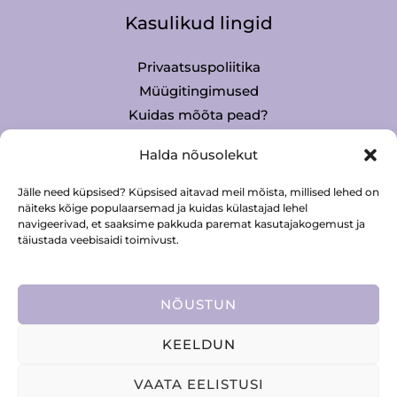
Kasulikud lingid
Privaatsuspoliitika
Müügitingimused
Kuidas mõõta pead?
Mütside hooldus
Halda nõusolekut
Jälle need küpsised? Küpsised aitavad meil mõista, millised lehed on
Kontakt
näiteks kõige populaarsemad ja kuidas külastajad lehel
navigeerivad, et saaksime pakkuda paremat kasutajakogemust ja
täiustada veebisaidi toimivust.
Merlee Digital OÜ
info@merlee.eu
56 677 832
NÕUSTUN
KEELDUN
Copyright © 2026 Merlee Digital OÜ | Made by
digiH
VAATA EELISTUSI